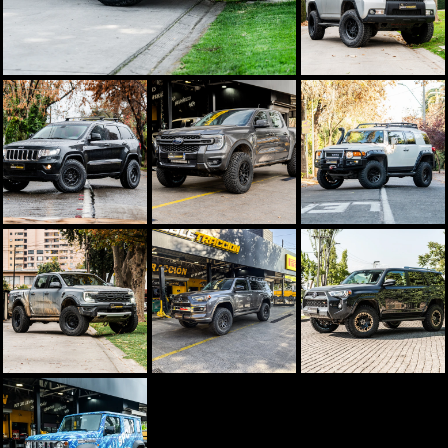
GRAND
RANGER V6
CHEROKEE
OSCURO
NEGRA
GRIS
RANGER
4RUNNER
RAPTOR G2
GRIS
GRIS
OSCURO
JIMNY