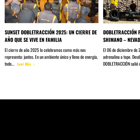
SUNSET DOBLETRACCIÓN 2025: UN CIERRE DE
DOBLETRACCIÓN P
AÑO QUE SE VIVE EN FAMILIA
SHIMANO – NEVAD
El cierre de año 2025 lo celebramos como más nos
El 06 de diciembre de 
representa: juntos. En un ambiente único y lleno de energía,
adrenalina a tope. Desd
todo...
DOBLETRACCIÓN salió d
Leer Más
📍
SANTIAGO DE CHILE
📍CONCEPCIÓN
📍LA SERENA
Av. Las Condes 9285, Las Condes
Av. Pedro de Valdivia 491
Av. Balmaceda 4225