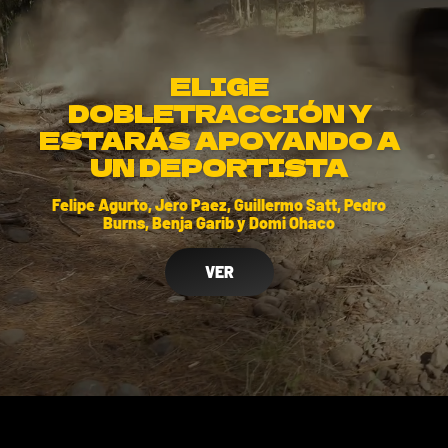
ELIGE
DOBLETRACCIÓN Y
ESTARÁS APOYANDO A
UN DEPORTISTA
Felipe Agurto, Jero Paez, Guillermo Satt, Pedro
Burns, Benja Garib y Domi Ohaco
VER
FORD
JEEP