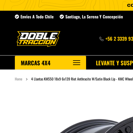
Ir
Envíos A Todo Chile
Santiago, La Serena Y Concepción
directamente
al
contenido
+56 2 3339 9
MARCAS 4X4
LEVANTE Y SUS
Home
4 Llantas KM550 18x9 6x139 Riot Anthracite W/Satin Black Lip - KMC Wheel
NP300
Navara