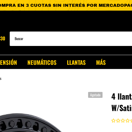
330
PENSIÓN
NEUMÁTICOS
LLANTAS
MÁS
s
4 llan
Agotado
W/Sati
T-60
Clase X
T-90
.