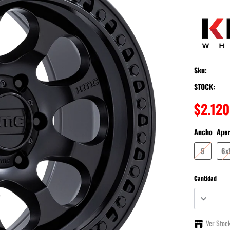
Landtrek
BT-50
Musso
T6
Sku:
T8
Poer
STOCK:
Tank 300
$2.12
Hunter
Ancho
Ape
Grand Avenue
9
6x
Alaskan
Cantidad
Ver Stoc