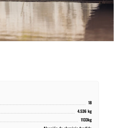
18
4.536 kg
1133kg