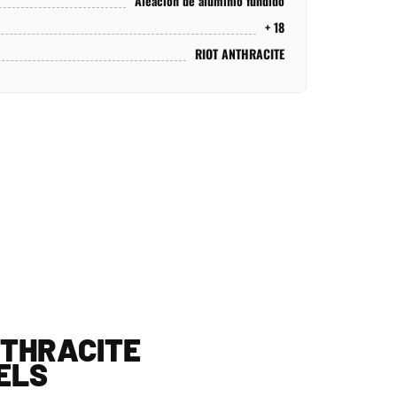
Aleación de aluminio fundido
+ 18
RIOT ANTHRACITE
NTHRACITE
ELS