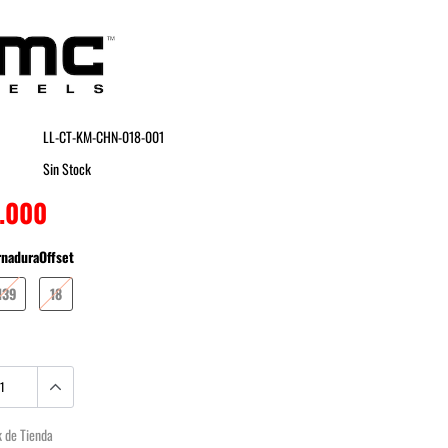
KMC Wheels
LL-CT-KM-CHN-018-001
Sin Stock
0.000
rnadura
Offset
139
18
k de Tienda