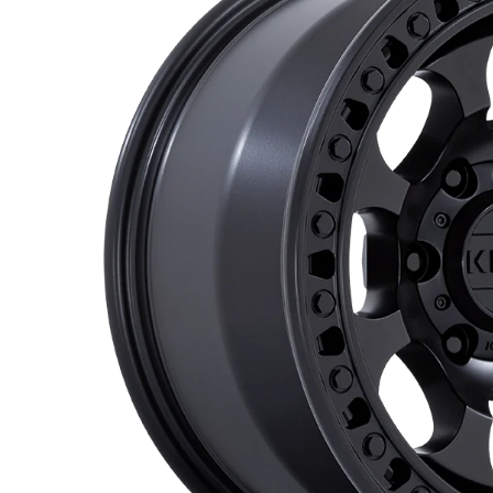
Amarok
XV
Outback
Jimny
Vitara
Nomade