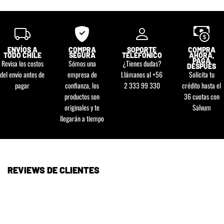
ENVÍOS A
COMPRA
SOPORTE
COMPRA
TODO CHILE
SEGURA
TELEFÓNICO
AHORA,
PAGA
Revisa los costos
Sómos una
¿Tienes dudas?
DESPUÉS
del envío antes de
empresa de
Llámanos al +56
Solicita tu
pagar
confianza, los
2 333 99 330
crédito hasta el
productos son
36 cuotas con
originales y te
Salvum
llegarán a tiempo
REVIEWS DE CLIENTES