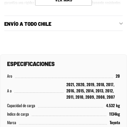
garantiza una rigidez superior y hace que estas ruedas sean altamente resistentes
a las deformaciones, sin importar cuán duras sean las condiciones. Por lo tanto,
asegúrese de que estén probados por muchos años. La alta rigidez también ayuda a
evitar la pérdida de potencia de rendimiento, lo que hace que su vehículo
ENVÍO A TODO CHILE
todoterreno funcione aún mejor. Extremadamente livianas, estas ruedas mejoran el
manejo, la dirección y la aceleración. Disponibles en una gran variedad de diseños y
acabados, las ruedas Fuel One Piece seguramente le darán a su vehículo un aspecto
llamativo, separándolo del resto de la multitud.
ESPECIFICACIONES
Aro
20
2021, 2020, 2019, 2018, 2017,
A o
2016, 2015, 2014, 2013, 2012,
2011, 2010, 2009, 2008, 2007
Capacidad de carga
4.532 kg
Indice de carga
1134kg
Marca
Toyota