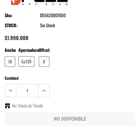
Sku:
D55620007050
STOCK:
Sin Stock
$1.990.000
Ancho
Apernadura
Offset
10
5x139
0
Cantidad
Ver Stock de Tienda
NO DISPONIBLE
Agregando