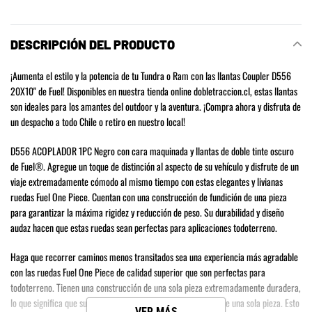
el
producto
a
DESCRIPCIÓN DEL PRODUCTO
tu
carrito
¡Aumenta el estilo y la potencia de tu Tundra o Ram con las llantas Coupler D556
de
20X10" de Fuel! Disponibles en nuestra tienda online dobletraccion.cl, estas llantas
compra
son ideales para los amantes del outdoor y la aventura. ¡Compra ahora y disfruta de
un despacho a todo Chile o retiro en nuestro local!
D556 ACOPLADOR 1PC Negro con cara maquinada y llantas de doble tinte oscuro
de Fuel®. Agregue un toque de distinción al aspecto de su vehículo y disfrute de un
viaje extremadamente cómodo al mismo tiempo con estas elegantes y livianas
ruedas Fuel One Piece. Cuentan con una construcción de fundición de una pieza
para garantizar la máxima rigidez y reducción de peso. Su durabilidad y diseño
audaz hacen que estas ruedas sean perfectas para aplicaciones todoterreno.
Haga que recorrer caminos menos transitados sea una experiencia más agradable
con las ruedas Fuel One Piece de calidad superior que son perfectas para
todoterreno. Tienen una construcción de una sola pieza extremadamente duradera,
lo que significa que su tapa y borde centrales están fundidos de una sola pieza. Esto
VER MÁS