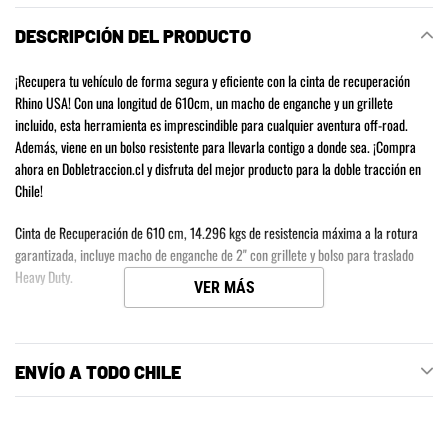
a
DESCRIPCIÓN DEL PRODUCTO
tu
carrito
¡Recupera tu vehículo de forma segura y eficiente con la cinta de recuperación
de
Rhino USA! Con una longitud de 610cm, un macho de enganche y un grillete
compra
incluido, esta herramienta es imprescindible para cualquier aventura off-road.
Además, viene en un bolso resistente para llevarla contigo a donde sea. ¡Compra
ahora en Dobletraccion.cl y disfruta del mejor producto para la doble tracción en
Chile!
Cinta de Recuperación de 610 cm, 14.296 kgs de resistencia máxima a la rotura
garantizada, incluye macho de enganche de 2" con grillete y bolso para traslado
Heavy Duty.
VER MÁS
ENVÍO A TODO CHILE