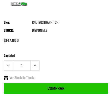
Rhino USA
Sku:
RNO-20STRAPHITCH
STOCK:
DISPONIBLE
$147.000
Cantidad
Ver Stock de Tienda
COMPRAR
Agregando
el
producto