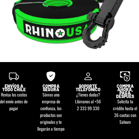
ENVÍOS A
COMPRA
SOPORTE
COMPRA
TODO CHILE
SEGURA
TELEFÓNICO
AHORA,
PAGA
Revisa los costos
Sómos una
¿Tienes dudas?
DESPUÉS
del envío antes de
empresa de
Llámanos al +56
Solicita tu
pagar
confianza, los
2 333 99 330
crédito hasta el
productos son
36 cuotas con
originales y te
Salvum
llegarán a tiempo