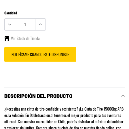
Cantidad
Ver Stock de Tienda
NOTIFÍCAME CUANDO ESTÉ DISPONIBLE
Agregando
el
producto
a
DESCRIPCIÓN DEL PRODUCTO
tu
carrito
¿Necesitas una cinta de tiro confiable y resistente? ¡La Cinta de Tiro 15000kg ARB
de
es la solución! En Dobletraccion.cl tenemos el mejor producto para tus aventuras
compra
off-road. Con nuestra marca líder en Chile, podrás disfrutar al máximo del outdoor
y explorar sin límites. Compra ahora tu cinta de tiro en nuestra tienda online, con