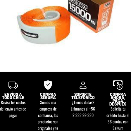
ENVÍOS A
COMPRA
SOPORTE
COMPRA
TODO CHILE
SEGURA
TELEFÓNICO
AHORA,
PAGA
Revisa los costos
Sómos una
¿Tienes dudas?
DESPUÉS
del envío antes de
empresa de
Llámanos al +56
Solicita tu
pagar
confianza, los
2 333 99 330
crédito hasta el
productos son
36 cuotas con
originales y te
Salvum