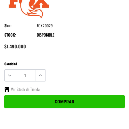
Fox
Sku:
FOX20029
STOCK:
DISPONIBLE
$1.490.000
Cantidad
Ver Stock de Tienda
COMPRAR
Agregando
el
producto