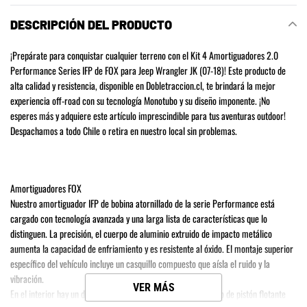
a
DESCRIPCIÓN DEL PRODUCTO
tu
carrito
¡Prepárate para conquistar cualquier terreno con el Kit 4 Amortiguadores 2.0
de
Performance Series IFP de FOX para Jeep Wrangler JK (07-18)! Este producto de
compra
alta calidad y resistencia, disponible en Dobletraccion.cl, te brindará la mejor
experiencia off-road con su tecnología Monotubo y su diseño imponente. ¡No
esperes más y adquiere este artículo imprescindible para tus aventuras outdoor!
Despachamos a todo Chile o retira en nuestro local sin problemas.
Amortiguadores FOX
Nuestro amortiguador IFP de bobina atornillado de la serie Performance está
cargado con tecnología avanzada y una larga lista de características que lo
distinguen. La precisión, el cuerpo de aluminio extruido de impacto metálico
aumenta la capacidad de enfriamiento y es resistente al óxido. El montaje superior
específico del vehículo incluye un casquillo compuesto que aísla el ruido y la
vibración.
VER MÁS
En el interior hay un depósito interno con diseño de mono-tubo de pistón flotante