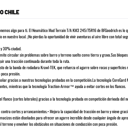
O CHILE
, tenemos algo para ti. El Neumático Mud Terrain T/A KM3 245/75R16 de BFGoodrich es lo 
en nuestro local. ¡No pierdas la oportunidad de vivir aventuras al aire libre con total seg
 y 30% ciudad.
te circular sin problemas sobre barro y terreno suelto como tierra y grava.Sus bloques
uir una tracción continuada durante toda la ruta.
 de la banda de rodadura Krawl-TEK, que refuerza el agarre sobre rocas y superficies r
n poca presión.
ñar gracias a nuestras tecnologías probadas en la competición.La tecnología CoreGard 
tes, mientras que la tecnología Traction-Armor™ ayuda a evitar cortes en los flancos.
lanco (cortes laterales) gracias a la tecnología probada en competición derivada del 
tra cortes y arrancamientos.• Mejora la capacidad de tracción en barro y nieve gracia
os están diseñados para ofrecer un agarre increíble desde cualquier ángulo de apro
l terreno y envolver los obstáculos en situaciones de conducción con poca presión.