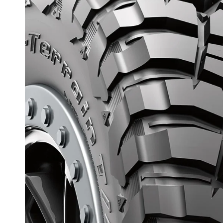
Amarok
XV
Outback
Jimny
Vitara
Nomade