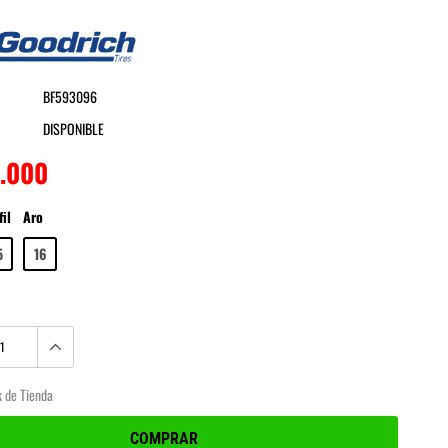
BFGoodrich
BF593096
DISPONIBLE
0.000
fil
Aro
5
16
k de Tienda
COMPRAR