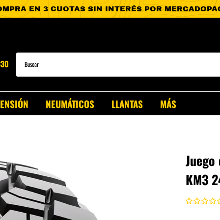
330
PENSIÓN
NEUMÁTICOS
LLANTAS
MÁS
Juego 
KM3 2
T-60
Clase X
T-90
.