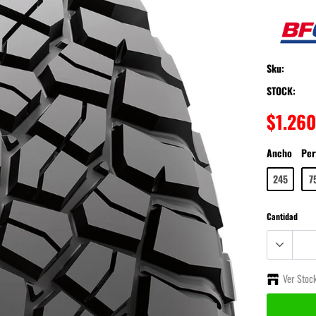
Landtrek
BT-50
Musso
Sku:
T6
STOCK:
T8
Poer
$1.26
Tank 300
Ancho
Per
Hunter
245
7
Grand Avenue
Alaskan
Cantidad
Ver Stoc