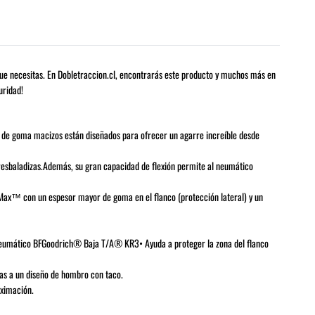
que necesitas. En Dobletraccion.cl, encontrarás este producto y muchos más en
uridad!
 de goma macizos están diseñados para ofrecer un agarre increíble desde
esbaladizas.Además, su gran capacidad de flexión permite al neumático
Max™ con un espesor mayor de goma en el flanco (protección lateral) y un
neumático BFGoodrich® Baja T/A® KR3• Ayuda a proteger la zona del flanco
s a un diseño de hombro con taco.
ximación.