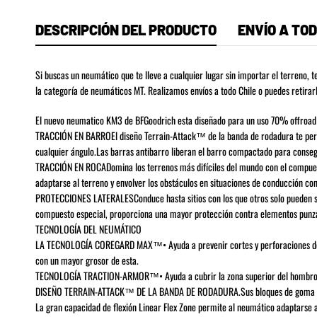
DESCRIPCIÓN DEL PRODUCTO
ENVÍO A TOD
Si buscas un neumático que te lleve a cualquier lugar sin importar el terreno
la categoría de neumáticos MT. Realizamos envíos a todo Chile o puedes retirarlo 
El nuevo neumatico KM3 de BFGoodrich esta diseñado para un uso 70% offroad
TRACCIÓN EN BARROEl diseño Terrain-Attack™ de la banda de rodadura te permi
cualquier ángulo.Las barras antibarro liberan el barro compactado para conseg
TRACCIÓN EN ROCADomina los terrenos más difíciles del mundo con el compuesto
adaptarse al terreno y envolver los obstáculos en situaciones de conducción co
PROTECCIONES LATERALESConduce hasta sitios con los que otros solo pueden so
compuesto especial, proporciona una mayor protección contra elementos punzan
TECNOLOGÍA DEL NEUMÁTICO
LA TECNOLOGÍA COREGARD MAX™• Ayuda a prevenir cortes y perforaciones del f
con un mayor grosor de esta.
TECNOLOGÍA TRACTION-ARMOR™• Ayuda a cubrir la zona superior del hombro con
DISEÑO TERRAIN-ATTACK™ DE LA BANDA DE RODADURA.Sus bloques de goma maciz
La gran capacidad de flexión Linear Flex Zone permite al neumático adaptarse a