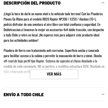
DESCRIPCIÓN DEL PRODUCTO
tu
carrito
¡Llegó la hora de darle un nuevo nivel a tu vehículo todo terreno! Con las Pisaderas
de
Planas Go Rhino para el modelo RB20 Raptor NP300 / X250 / Alaskan (15+),
compra
podrás disfrutar de una aventura al aire libre con total confianza y seguridad. En
Dobletraccion.cl tenemos lo mejor en accesorios 4x4 doble tracción, con despacho
a todo Chile y retiro en local. ¡No esperes más para adquirir este producto ideal
para tus actividades outdoor!
Pisadera de fierro con tratamiento anti-corrosivo. Superficie ancha y ranurada
para facilitar acceso a la cabina y permitir la evacuación de barro y nieve. Diseño
off-road de bajo perfil tipo Raptor. Sistema de sujeción al chasis diseñado a la
medida de cada camioneta. NO se perfora, o modifica estructura OEM. Diseñado en
USA y fabricado en México.
VER MÁS
ENVÍO A TODO CHILE