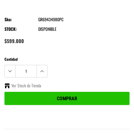
Sku:
GR69434980PC
STOCK:
DISPONIBLE
$599.000
Cantidad
Ver Stock de Tienda
COMPRAR
Agregando
el
producto
a