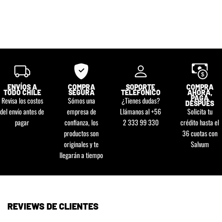
ENVÍOS A
COMPRA
SOPORTE
COMPRA
TODO CHILE
SEGURA
TELEFÓNICO
AHORA,
PAGA
Revisa los costos
Sómos una
¿Tienes dudas?
DESPUÉS
del envío antes de
empresa de
Llámanos al +56
Solicita tu
pagar
confianza, los
2 333 99 330
crédito hasta el
productos son
36 cuotas con
originales y te
Salvum
llegarán a tiempo
REVIEWS DE CLIENTES