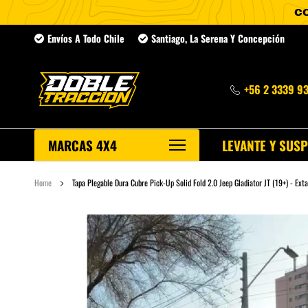
Ir
Envíos A Todo Chile
Santiago, La Serena Y Concepción
directamente
al
contenido
+56 2 3339 9
MARCAS 4X4
LEVANTE Y SUS
Home
Tapa Plegable Dura Cubre Pick-Up Solid Fold 2.0 Jeep Gladiator JT (19+) - Ext
NP300
Navara