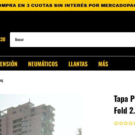
330
PENSIÓN
NEUMÁTICOS
LLANTAS
MÁS
ang
Tapa P
Fold 2
T-60
Clase X
T-90
.