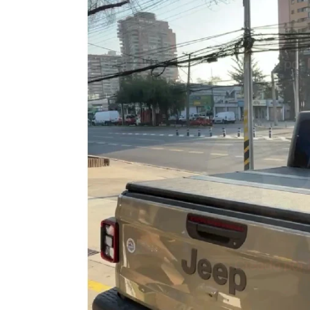
Amarok
XV
Outback
Jimny
Vitara
Nomade