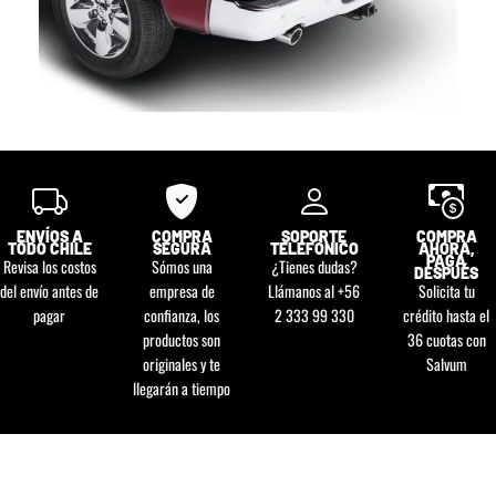
ENVÍOS A
COMPRA
SOPORTE
COMPRA
TODO CHILE
SEGURA
TELEFÓNICO
AHORA,
PAGA
Revisa los costos
Sómos una
¿Tienes dudas?
DESPUÉS
del envío antes de
empresa de
Llámanos al +56
Solicita tu
pagar
confianza, los
2 333 99 330
crédito hasta el
productos son
36 cuotas con
originales y te
Salvum
llegarán a tiempo