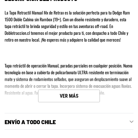
carrito
La Tapa Retractil Manual Mx de Retrax es la solución perfecta para tu Dodge Ram
de
1500 Doble Cabina sin Rambox (19+). Con un diseño resistente y duradero, esta
compra
tapa retráctil te brinda seguridad y estilo en tus aventuras off-road. En
Dobletraccion.cl tenemos el mejor producto para ti, con despacho a todo Chile y
retiro en nuestro local. ¡No esperes más y adquiere la calidad que mereces!
Tapa retráctil de operación Manual, paradas parciales en cualquier posición. Nueva
tecnología en base a cubierta de policarbonato ULTRA resistente en terminación
mate y sistema de rodamientos sellados, que aseguran un desplazamiento suave al
momento de abrir o cerrar la tapa. Incorpora sistema de evacuación aguas lluvias.
Resistente al agua. Fabricado y diseñado en USA - Garantía 1 año.
VER MÁS
ENVÍO A TODO CHILE