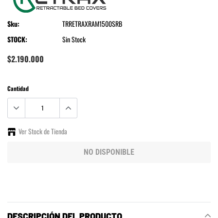
Sku:
TRRETRAXRAM1500SRB
STOCK:
Sin Stock
$2.190.000
Cantidad
Ver Stock de Tienda
NO DISPONIBLE
Agregando
el
producto
a
DESCRIPCIÓN DEL PRODUCTO
tu