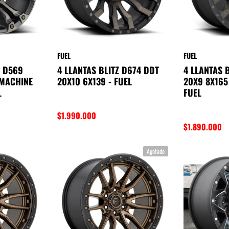
FUEL
FUEL
 D569
4 LLANTAS BLITZ D674 DDT
4 LLANTAS 
 MACHINE
20X10 6X139 - FUEL
20X9 8X165
L
FUEL
$1.990.000
$1.890.000
Agotado