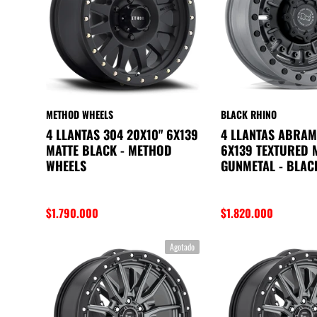
METHOD WHEELS
BLACK RHINO
4 LLANTAS 304 20X10" 6X139
4 LLANTAS ABRAM
MATTE BLACK - METHOD
6X139 TEXTURED 
WHEELS
GUNMETAL - BLAC
$1.790.000
$1.820.000
Agotado