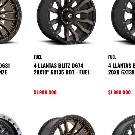
Landtrek
BT-50
Musso
T6
T8
Poer
FUEL
FUEL
Tank 300
D681
4 LLANTAS BLITZ D674
4 LLANTAS 
Hunter
NZE
20X10" 6X135 DDT - FUEL
20X9 6X139
Grand Avenue
Alaskan
$1.990.000
$1.890.000