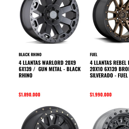
Amarok
XV
Outback
BLACK RHINO
FUEL
4 LLANTAS WARLORD 20X9
4 LLANTAS REBEL 
Jimny
6X139 / GUN METAL - BLACK
20X10 6X139 BRO
Vitara
RHINO
SILVERADO - FUEL
Nomade
$1.890.000
$1.990.000