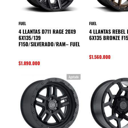
FUEL
FUEL
4 LLANTAS D711 RAGE 20X9
4 LLANTAS REBEL 
6X135/139
6X135 BRONZE F15
F150/SILVERADO/RAM– FUEL
$1.560.000
$1.890.000
Agotado