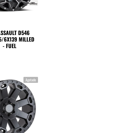
ASSAULT D546
5/6X139 MILLED
 - FUEL
Agotado