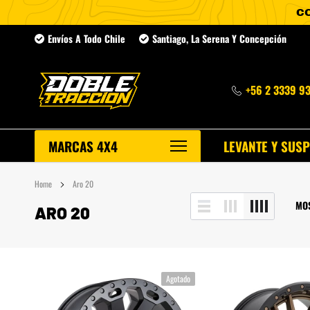
Ir
Envíos A Todo Chile
Santiago, La Serena Y Concepción
directamente
al
contenido
+56 2 3339 9
MARCAS 4X4
LEVANTE Y SUS
Home
Aro 20
MO
ARO 20
NP300
Agotado
Navara