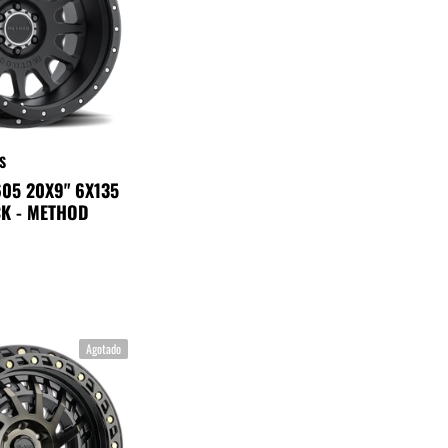
S
605 20X9" 6X135
K - METHOD
Agotado