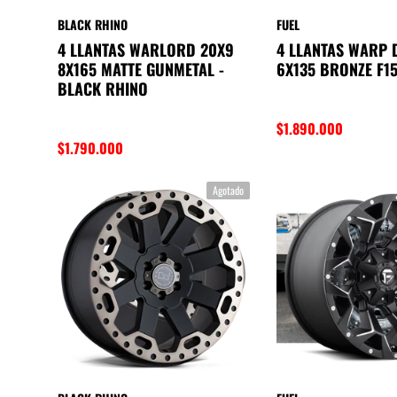
BLACK RHINO
FUEL
4 LLANTAS WARLORD 20X9
4 LLANTAS WARP 
8X165 MATTE GUNMETAL -
6X135 BRONZE F15
BLACK RHINO
$1.890.000
$1.790.000
Agotado