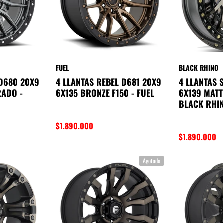
FUEL
BLACK RHINO
 D680 20X9
4 LLANTAS REBEL D681 20X9
4 LLANTAS 
RADO -
6X135 BRONZE F150 - FUEL
6X139 MATT
BLACK RHI
$1.890.000
$1.890.000
Agotado