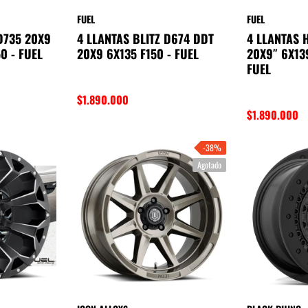
FUEL
FUEL
D735 20X9
4 LLANTAS BLITZ D674 DDT
4 LLANTAS 
0 - FUEL
20X9 6X135 F150 - FUEL
20X9″ 6X13
FUEL
$1.890.000
$1.890.000
-38%
Agotado