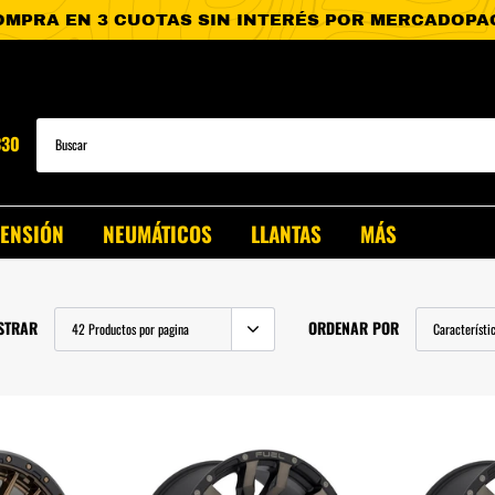
330
PENSIÓN
NEUMÁTICOS
LLANTAS
MÁS
STRAR
ORDENAR POR
T-60
Clase X
T-90