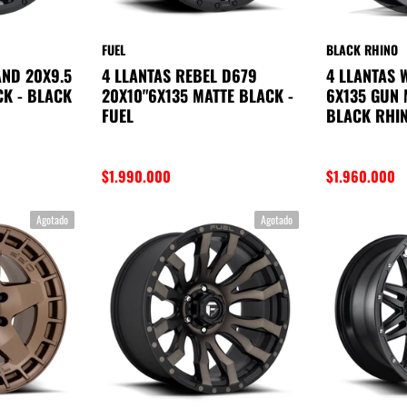
FUEL
BLACK RHINO
AND 20X9.5
4 LLANTAS REBEL D679
4 LLANTAS
CK - BLACK
20X10"6X135 MATTE BLACK -
6X135 GUN 
FUEL
BLACK RHI
$1.990.000
$1.960.000
Agotado
Agotado