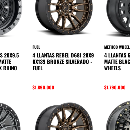
FUEL
METHOD WHEEL
S 20X9.5
4 LLANTAS REBEL D681 20X9
4 LLANTAS 
MATTE
6X139 BRONZE SILVERADO -
MATTE BLAC
K RHINO
FUEL
WHEELS
$1.890.000
$1.790.000