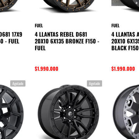
FUEL
FUEL
D681 17X9
4 LLANTAS REBEL D681
4 LLANTAS 
0 - FUEL
20X10 6X135 BRONZE F150 -
20X10 6X13
FUEL
BLACK F150
$1.990.000
$1.990.000
Agotado
Agotado